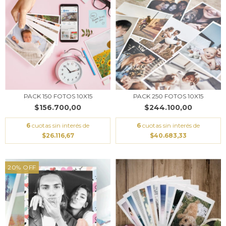
PACK 150 FOTOS 10X15
PACK 250 FOTOS 10X15
$156.700,00
$244.100,00
6
cuotas sin interés de
6
cuotas sin interés de
$26.116,67
$40.683,33
20
%
OFF