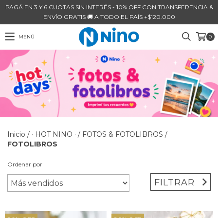
PAGÁ EN 3 Y 6 CUOTAS SIN INTERÉS - 10% OFF CON TRANSFERENCIA &
ENVÍO GRATIS 🚚 A TODO EL PAÍS +$120.000
MENÚ
0
Inicio
/
· HOT NINO ·
/
FOTOS & FOTOLIBROS
/
FOTOLIBROS
Ordenar por
FILTRAR