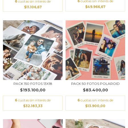
6
cuotas sin interés de
6
cuotas sin interés de
$49.966,67
$11.106,67
PACK 150 FOTOS 13X18
PACK 50 FOTOS POLAROID
$193.100,00
$83.400,00
6
cuotas sin interés de
6
cuotas sin interés de
$32.183,33
$13.900,00