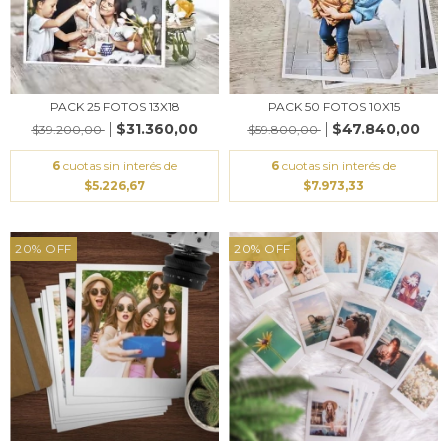
PACK 25 FOTOS 13X18
PACK 50 FOTOS 10X15
$31.360,00
$47.840,00
$39.200,00
$59.800,00
6
cuotas sin interés de
6
cuotas sin interés de
$5.226,67
$7.973,33
20
%
OFF
20
%
OFF