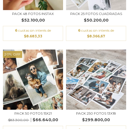
PACK 48 FOTOS INSTAX
PACK 25 FOTOS CUADRADAS
$52.100,00
$50.200,00
6
cuotas sin interés de
6
cuotas sin interés de
$8.683,33
$8.366,67
20
%
OFF
PACK 50 FOTOS 15X21
PACK 250 FOTOS 13X18
$66.640,00
$299.800,00
$83.300,00