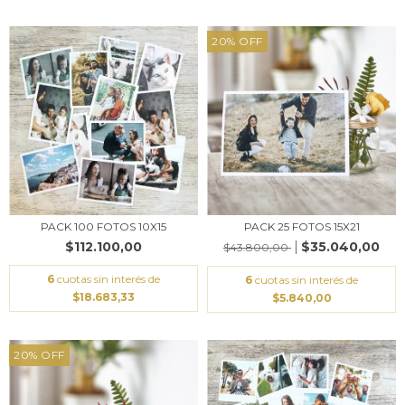
20
%
OFF
PACK 100 FOTOS 10X15
PACK 25 FOTOS 15X21
$112.100,00
$35.040,00
$43.800,00
6
cuotas sin interés de
6
cuotas sin interés de
$18.683,33
$5.840,00
20
%
OFF