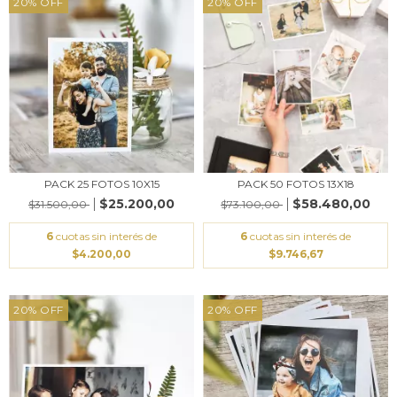
20
%
OFF
20
%
OFF
PACK 25 FOTOS 10X15
PACK 50 FOTOS 13X18
$25.200,00
$58.480,00
$31.500,00
$73.100,00
6
cuotas sin interés de
6
cuotas sin interés de
$4.200,00
$9.746,67
20
%
OFF
20
%
OFF