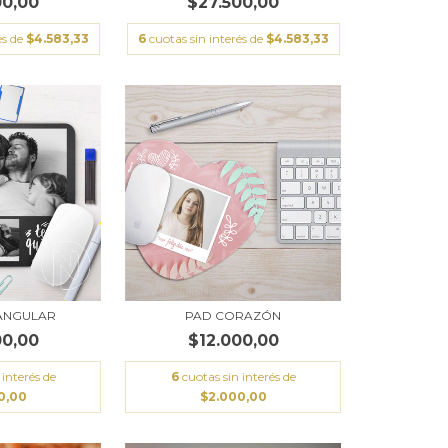
00,00
$27.500,00
és de
$4.583,33
6
cuotas sin interés de
$4.583,33
ANGULAR
PAD CORAZÓN
00,00
$12.000,00
 interés de
6
cuotas sin interés de
0,00
$2.000,00