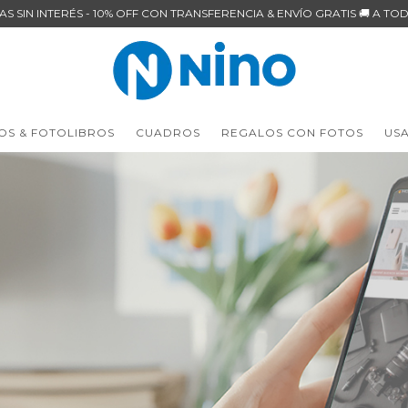
AS SIN INTERÉS - 10% OFF CON TRANSFERENCIA & ENVÍO GRATIS 🚚 A TOD
OS & FOTOLIBROS
CUADROS
REGALOS CON FOTOS
US