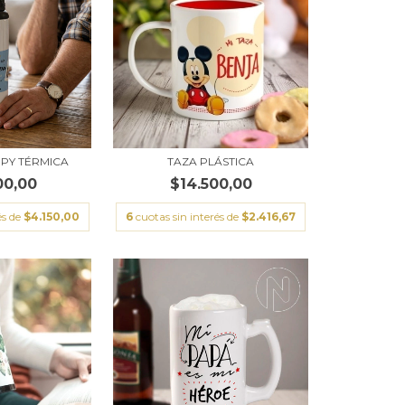
PY TÉRMICA
TAZA PLÁSTICA
00,00
$14.500,00
és de
$4.150,00
6
cuotas sin interés de
$2.416,67