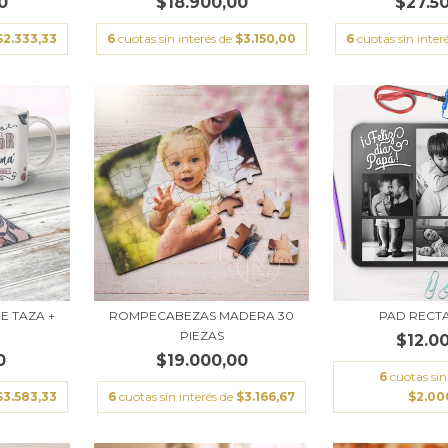
0
$18.900,00
$27.5
$2.333,33
6
cuotas sin interés de
$3.150,00
6
cuotas sin inter
E TAZA +
ROMPECABEZAS MADERA 30
PAD RECT
PIEZAS
$12.0
0
$19.000,00
6
cuotas sin
$3.583,33
6
cuotas sin interés de
$3.166,67
$2.00