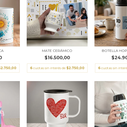
CA
MATE CERÁMICO
BOTELLA HOP
0
$16.500,00
$24.9
$2.750,00
6
cuotas sin interés de
$2.750,00
6
cuotas sin inter