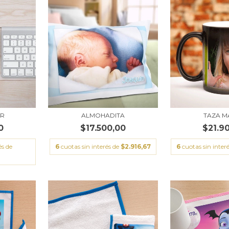
AR
ALMOHADITA
TAZA M
0
$17.500,00
$21.9
és de
6
cuotas sin interés de
$2.916,67
6
cuotas sin inter