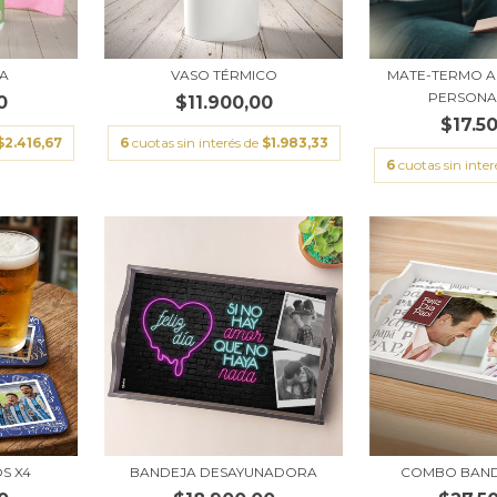
A
VASO TÉRMICO
MATE-TERMO 
PERSONA
0
$11.900,00
$17.5
$2.416,67
6
cuotas sin interés de
$1.983,33
6
cuotas sin inter
S X4
BANDEJA DESAYUNADORA
COMBO BAND