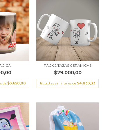
ÁGICA
PACK 2 TAZAS CERÁMICAS
00,00
$29.000,00
és de
$3.650,00
6
cuotas sin interés de
$4.833,33