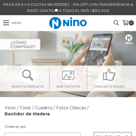
PAGÁ EN 3 Y 6 CUOTAS SIN INTERÉS - 10% OFF CON TRANSFERENCIA &
ENVÍO GRATIS 🚚 A TODO EL PAÍS +$120.000
MENÚ
0
Inicio
/
Crear
/
Cuadros
/
Fotos Clásicas
/
Bastidor de Madera
Ordenar por