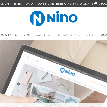
AS SIN INTERÉS - 10% OFF CON TRANSFERENCIA & ENVÍO GRATIS 🚚 A TOD
OS & FOTOLIBROS
CUADROS
REGALOS CON FOTOS
US