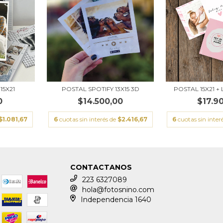
15X21
POSTAL SPOTIFY 13X15 3D
POSTAL 15X21 
0
$14.500,00
$17.9
$1.081,67
6
cuotas sin interés de
$2.416,67
6
cuotas sin inter
CONTACTANOS
223 6327089
hola@fotosnino.com
Independencia 1640