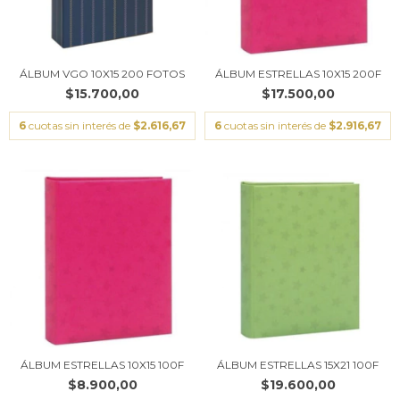
ÁLBUM VGO 10X15 200 FOTOS
ÁLBUM ESTRELLAS 10X15 200F
$15.700,00
$17.500,00
6
cuotas sin interés de
$2.616,67
6
cuotas sin interés de
$2.916,67
ÁLBUM ESTRELLAS 10X15 100F
ÁLBUM ESTRELLAS 15X21 100F
$8.900,00
$19.600,00