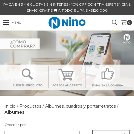
PAGÁ EN 3 Y 6 CUOTAS SIN INTERÉS - 10% OFF CON TRANSFERENCIA &
ENVÍO GRATIS 🚚 A TODO EL PAÍS +$120.000
MENÚ
0
Inicio
/
Productos
/
Álbumes, cuadros y portarretratos
/
Álbumes
Ordenar por