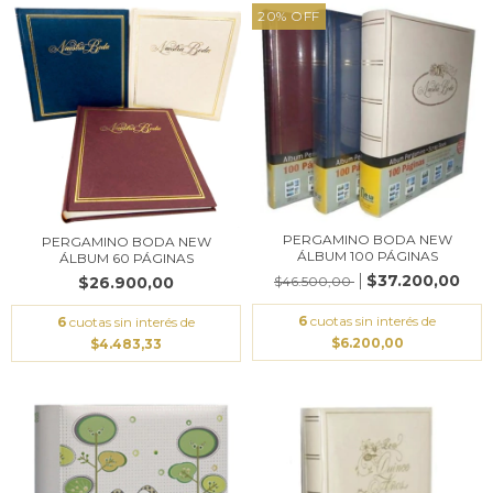
20
%
OFF
PERGAMINO BODA NEW
PERGAMINO BODA NEW
ÁLBUM 100 PÁGINAS
ÁLBUM 60 PÁGINAS
$37.200,00
$46.500,00
$26.900,00
6
cuotas sin interés de
6
cuotas sin interés de
$6.200,00
$4.483,33