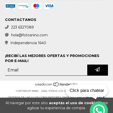
CONTACTANOS
223 6327089
hola@fotosnino.com
Independencia 1640
¡RECIBÍ LAS MEJORES OFERTAS Y PROMOCIONES
POR E-MAIL!
Click para chatear
COPYRIGHT NINO - 2026. TODOS LOS DERECHOS RESERVADOS.
DEFENSA DE LAS Y LOS CONSUMIDORES. PARA RECLAMOS
INGRESÁ ACÁ.
Al navegar por este sitio
aceptás el uso de cookies
para
BOTÓN DE ARREPENTIMIENTO
agilizar tu experiencia de compra.