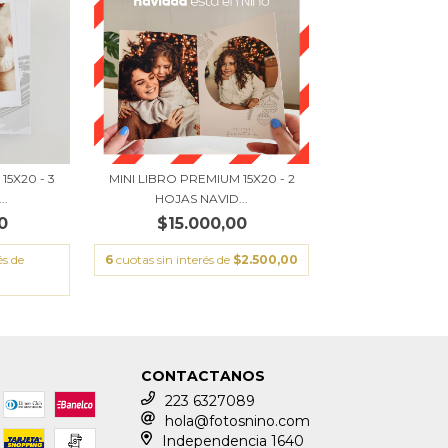
15X20 - 3
MINI LIBRO PREMIUM 15X20 - 2
..
HOJAS NAVID...
0
$15.000,00
és de
6
cuotas sin interés de
$2.500,00
CONTACTANOS
223 6327089
hola@fotosnino.com
Independencia 1640