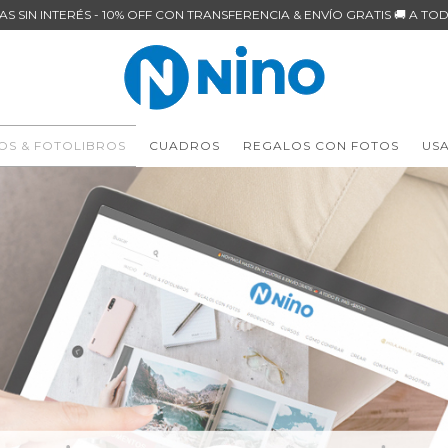
AS SIN INTERÉS - 10% OFF CON TRANSFERENCIA & ENVÍO GRATIS 🚚 A TOD
OS & FOTOLIBROS
CUADROS
REGALOS CON FOTOS
US